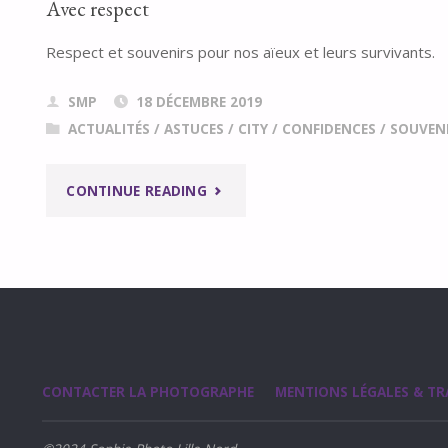
Avec respect
Respect et souvenirs pour nos aïeux et leurs survivants.
SMP
18 DÉCEMBRE 2019
ACTUALITÉS
/
ASTUCES
/
CITY
/
CONFIDENCES
/
SOUVEN
"AVEC
CONTINUE READING
RESPECT"
CONTACTER LA PHOTOGRAPHE
MENTIONS LÉGALES & TR