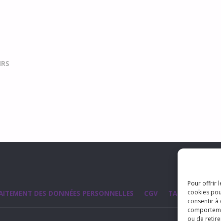
IRS
Pour offrir 
cookies pou
AITEMENT DES DONNÉES PERSONNELLES
CGV
TARIFS
S’AB
consentir à
comportement
ou de retire