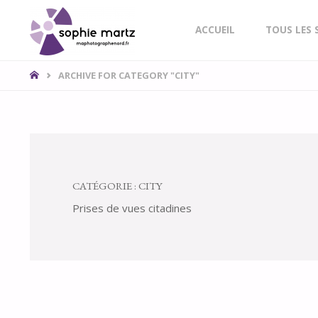
SOPHIE
Skip
ACCUEIL
TOUS LES 
PHOTO
to
LILLE
HOME
ARCHIVE FOR CATEGORY "CITY"
NORD
content
CATÉGORIE :
CITY
Prises de vues citadines