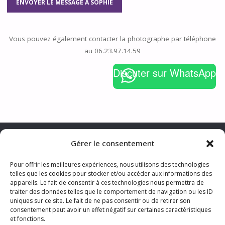
Vous pouvez également contacter la photographe par téléphone
au 06.23.97.14.59
Discuter sur WhatsApp
Gérer le consentement
Pour offrir les meilleures expériences, nous utilisons des technologies
telles que les cookies pour stocker et/ou accéder aux informations des
CONTACTER LA PHOTOGRAPHE
appareils. Le fait de consentir à ces technologies nous permettra de
MENTIONS LÉGALES & TRAITEMENT DES DONNÉES PERSONNELLES
traiter des données telles que le comportement de navigation ou les ID
CGV
TARIFS
S’ABONNER AUX ACTUS
uniques sur ce site. Le fait de ne pas consentir ou de retirer son
consentement peut avoir un effet négatif sur certaines caractéristiques
et fonctions.