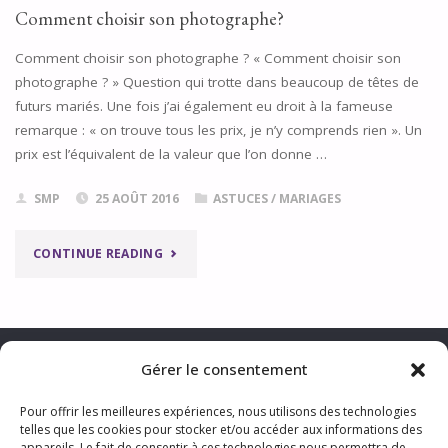
PHOTOGRAPHE"
Comment choisir son photographe?
Comment choisir son photographe ? « Comment choisir son
photographe ? » Question qui trotte dans beaucoup de têtes de
futurs mariés. Une fois j’ai également eu droit à la fameuse
remarque : « on trouve tous les prix, je n’y comprends rien ». Un
prix est l’équivalent de la valeur que l’on donne …
SMP
25 AOÛT 2016
ASTUCES
/
MARIAGES
"COMMENT
CONTINUE READING
CHOISIR
SON
Gérer le consentement
PHOTOGRAPHE?"
Pour offrir les meilleures expériences, nous utilisons des technologies
telles que les cookies pour stocker et/ou accéder aux informations des
CONTACTER LA PHOTOGRAPHE
appareils. Le fait de consentir à ces technologies nous permettra de