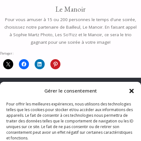
Le Manoir
Pour vous amuser à 15 ou 200 personnes le temps d'une soirée,
choisissez notre partenaire de Bailleul, Le Manoir. En faisant appel
à Sophie Martz Photo, Les So'Fizz et le Manoir, ce sera le trio
gagnant pour une soirée à votre image!
Partager :
Gérer le consentement
Pour offrir les meilleures expériences, nous utilisons des technologies
telles que les cookies pour stocker et/ou accéder aux informations des
CONTACTER LA PHOTOGRAPHE
appareils. Le fait de consentir à ces technologies nous permettra de
MENTIONS LÉGALES & TRAITEMENT DES DONNÉES PERSONNELLES
traiter des données telles que le comportement de navigation ou les ID
CGV
TARIFS
S’ABONNER AUX ACTUS
uniques sur ce site. Le fait de ne pas consentir ou de retirer son
consentement peut avoir un effet négatif sur certaines caractéristiques
et fonctions.