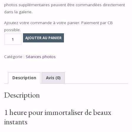
photos supplémentaires peuvent être commandées directement
dans la galerie.
Ajoutez votre commande à votre panier. Paiement par CB
possible.
quantité
AJOUTER AU PANIER
de
Séance
Catégorie :
Séances photos
photo
1
heure
Description
Avis (0)
Description
1 heure pour immortaliser de beaux
instants