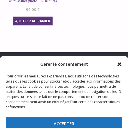
Mini-séance photo – 30 minutes
95,00
€
AJOUTER AU PANIER
Gérer le consentement
Pour offrir les meilleures expériences, nous utilisons des technologies
telles que les cookies pour stocker et/ou accéder aux informations des
CONTACTER LA PHOTOGRAPHE
appareils. Le fait de consentir à ces technologies nous permettra de
MENTIONS LÉGALES & TRAITEMENT DES DONNÉES PERSONNELLES
traiter des données telles que le comportement de navigation ou les ID
CGV
TARIFS
S’ABONNER AUX ACTUS
uniques sur ce site. Le fait de ne pas consentir ou de retirer son
consentement peut avoir un effet négatif sur certaines caractéristiques
et fonctions.
ACCEPTER
©2024 Sophie Photo Lille Nord