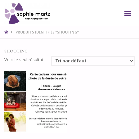
SOPHIE
PHOTO
LILLE
NORD
HOME
PRODUITS IDENTIFIÉS “SHOOTING”
SHOOTING
Voici le seul résultat