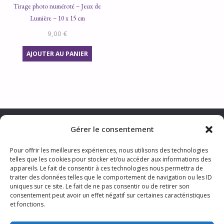
Tirage photo numéroté – Jeux de
Lumière – 10 x 15 cm
9,00
€
AJOUTER AU PANIER
Gérer le consentement
Pour offrir les meilleures expériences, nous utilisons des technologies
telles que les cookies pour stocker et/ou accéder aux informations des
CONTACTER LA PHOTOGRAPHE
appareils. Le fait de consentir à ces technologies nous permettra de
MENTIONS LÉGALES & TRAITEMENT DES DONNÉES PERSONNELLES
traiter des données telles que le comportement de navigation ou les ID
CGV
TARIFS
S’ABONNER AUX ACTUS
uniques sur ce site. Le fait de ne pas consentir ou de retirer son
consentement peut avoir un effet négatif sur certaines caractéristiques
et fonctions.