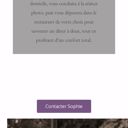
domicile, vous conduira à la séance
photo, puis vous déposera dans le
restaurant de votre choix pour
savourer un dîner à deux, tout en
profitant d’un confort total.
Contacter Sophie