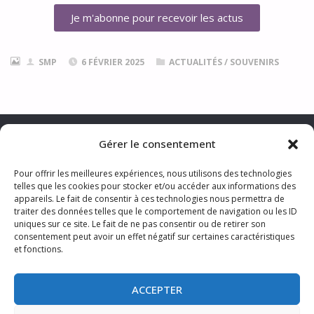
Je m'abonne pour recevoir les actus
SMP
6 FÉVRIER 2025
ACTUALITÉS
/
SOUVENIRS
Gérer le consentement
Pour offrir les meilleures expériences, nous utilisons des technologies
telles que les cookies pour stocker et/ou accéder aux informations des
CONTACTER LA PHOTOGRAPHE
appareils. Le fait de consentir à ces technologies nous permettra de
MENTIONS LÉGALES & TRAITEMENT DES DONNÉES PERSONNELLES
traiter des données telles que le comportement de navigation ou les ID
CGV
TARIFS
S’ABONNER AUX ACTUS
uniques sur ce site. Le fait de ne pas consentir ou de retirer son
consentement peut avoir un effet négatif sur certaines caractéristiques
et fonctions.
ACCEPTER
©2024 Sophie Photo Lille Nord