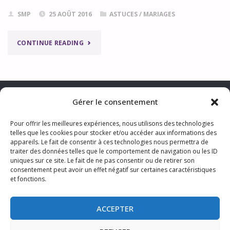
SMP
25 AOÛT 2016
ASTUCES
/
MARIAGES
"COMMENT
CONTINUE READING
CHOISIR
SON
Gérer le consentement
PHOTOGRAPHE?"
Pour offrir les meilleures expériences, nous utilisons des technologies
telles que les cookies pour stocker et/ou accéder aux informations des
CONTACTER LA PHOTOGRAPHE
appareils. Le fait de consentir à ces technologies nous permettra de
MENTIONS LÉGALES & TRAITEMENT DES DONNÉES PERSONNELLES
traiter des données telles que le comportement de navigation ou les ID
CGV
TARIFS
S’ABONNER AUX ACTUS
uniques sur ce site. Le fait de ne pas consentir ou de retirer son
consentement peut avoir un effet négatif sur certaines caractéristiques
et fonctions.
ACCEPTER
©2024 Sophie Photo Lille Nord