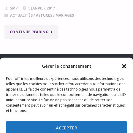
SMP
5 JANVIER 2017
ACTUALITÉS
/
ASTUCES
/
MARIAGES
"NOEUD
CONTINUE READING
PAP’
OU
Gérer le consentement
CRAVATE?"
Pour offrir les meilleures expériences, nous utilisons des technologies
telles que les cookies pour stocker et/ou accéder aux informations des
CONTACTER LA PHOTOGRAPHE
appareils. Le fait de consentir à ces technologies nous permettra de
MENTIONS LÉGALES & TRAITEMENT DES DONNÉES PERSONNELLES
traiter des données telles que le comportement de navigation ou les ID
CGV
TARIFS
S’ABONNER AUX ACTUS
uniques sur ce site. Le fait de ne pas consentir ou de retirer son
consentement peut avoir un effet négatif sur certaines caractéristiques
et fonctions.
ACCEPTER
©2024 Sophie Photo Lille Nord